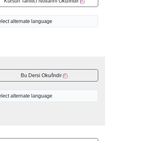
Kursun Tanıtıcı Notlarını Oku/İndir
Bu Dersi Oku/İndir