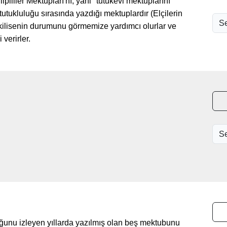
lipililer Mektupları'nı, yani "tutukevi mektuplarını"
tukluluğu sırasında yazdığı mektuplardır (Elçilerin
kilisenin durumunu görmemize yardımcı olurlar ve
verirler.
uğunu izleyen yıllarda yazılmış olan beş mektubunu