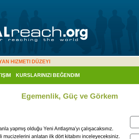
IYAN HIZMETI DÜZEYI
TIŞIM
KURSLARINIZI BEĞENDIM
Egemenlik, Güç ve Görkem
nsanla yapmış olduğu Yeni Antlaşma'yı çalışacaksınız.
tli mucizelerini anlatan ilk dört kitabını inceleyeceksiniz.