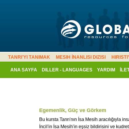
TANRI’YI TANIMAK
MESIH İNANLISI DIZISI
HIRIST
ANA SAYFA
DILLER - LANGUAGES
YARDIM
İLE
Egemenlik, Güç ve Görkem
Bu kursta Tanrı'nın İsa Mesih aracılığıyla i
İncil'in İsa Mesih'in eşsiz bildirisini ve kudre