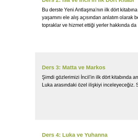
Ders 2: İsa ve İncil'in İlk Dört Kitabı
Bu derste Yeni Antlaşma'nın ilk dört kitabın
yaşamını ele alış açısından anlatım olarak be
topraklar ve hizmet ettiği yerler hakkında da 
Ders 3: Matta ve Markos
Şimdi gözlerimizi İncil'in ilk dört kitabında a
Luka arasındaki özel ilişkiyi inceleyeceğiz.
Ders 4: Luka ve Yuhanna