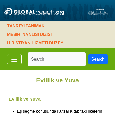
TANRI’YI TANIMAK
MESIH İNANLISI DIZISI
HIRISTIYAN HIZMETI DÜZEYI
Search
Evlilik ve Yuva
Evlilik ve Yuva
Eş seçme konusunda Kutsal Kitap’taki ilkelerin