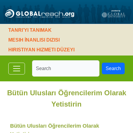
TANRI’YI TANIMAK
MESIH İNANLISI DIZISI
HIRISTIYAN HIZMETI DÜZEYI
Search
Bütün Ulusları Öğrencilerim Olarak
Yetistirin
Bütün Ulusları Öğrencilerim Olarak